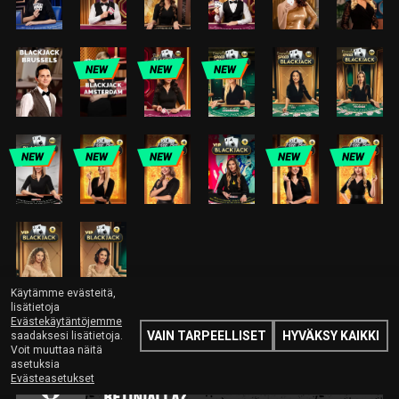
Käytämme evästeitä,
lisätietoja
BETINIA TUO NAUTITTAVAN
Evästekäytäntöjemme
BLACKJACK KOKEMUKSEN
VAIN TARPEELLISET
HYVÄKSY KAIKKI
saadaksesi lisätietoja.
Voit muuttaa näitä
asetuksia
MIKSI PELATA BLACKJACKIA
Evästeasetukset
BETINIALLA?