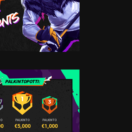
PALKINTOPOTTI:
TO
PALKINTO
PALKINTO
00
€5,000
€1,000