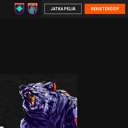
JATKA PELIÄ
REKISTERÖIDY