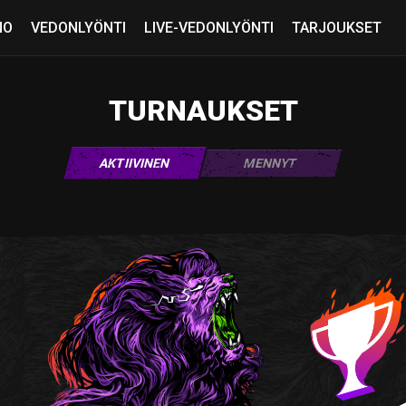
NO
VEDONLYÖNTI
LIVE-VEDONLYÖNTI
TARJOUKSET
TURNAUKSET
AKTIIVINEN
MENNYT