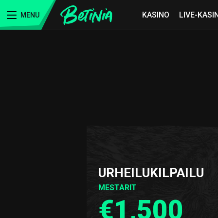
KASINO
LIVE-KASI
MENU
URHEILUKILPAILU
MESTARIT
€1,500