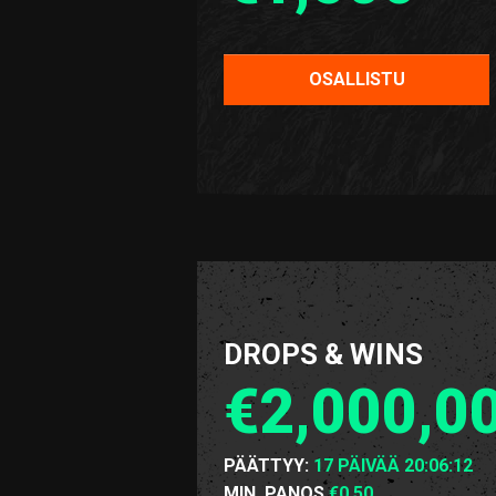
OSALLISTU
DROPS & WINS
€2,000,0
PÄÄTTYY:
17 PÄIVÄÄ 20:06:12
MIN. PANOS
€0.50