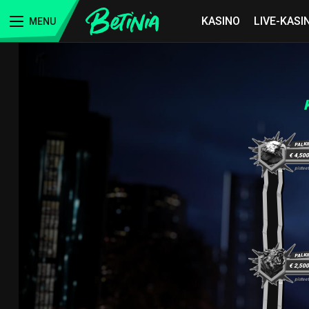
KASINO
LIVE-KASI
MENU
PALKI
€ 4,50
pistee
PALKI
€ 2,50
pistee