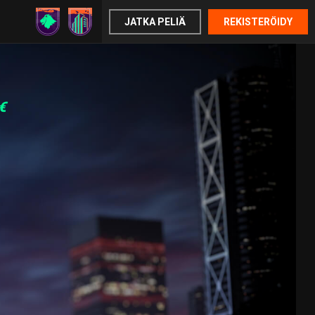
JATKA PELIÄ
REKISTERÖIDY
€