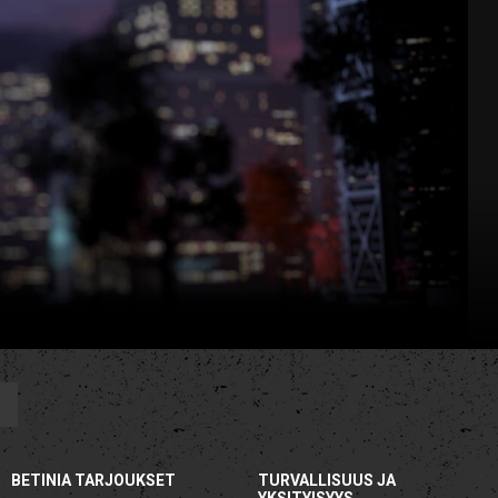
BETINIA TARJOUKSET
TURVALLISUUS JA