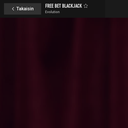
FREE BET BLACKJACK
Takaisin
Evolution