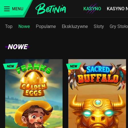
KASYNO
KASYNO 
MENU
Top
Nowe
Popularne
Ekskluzywne
Sloty
Gry Stoł
NOWE