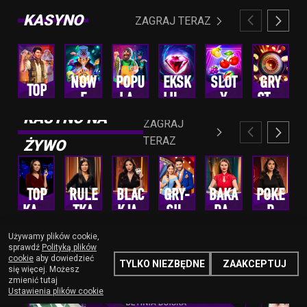
KASYNO
ZAGRAJ TERAZ
NOW
POPU
EKSK
SLOT
GRY
TOP
E
LAR
LUZY
Y
STOŁ
NE
WNE
OWE
KASYNO NA
ZAGRAJ
TERAZ
ŻYWO
TOP
RULE
BLAC
GRY-
BAKA
POKE
KASY
TKA
KJAC
SHO
RAT
R
NA
K
W
&
Używamy plików cookie,
NA
KOŚC
SPECJALNE
sprawdź
Polityką plików
ŻYW
I
cookie
aby dowiedzieć
TYLKO NIEZBĘDNE
ZAAKCEPTUJ
się więcej. Możesz
O
zmienić tutaj
Ustawienia plików cookie