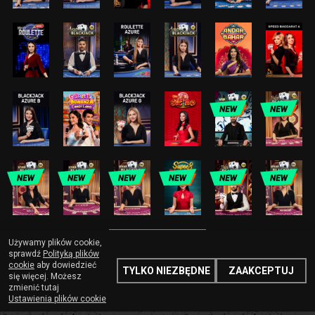
Używamy plików cookie,
POKAŻ WIĘCEJ
sprawdź
Polityką plików
cookie
aby dowiedzieć
TYLKO NIEZBĘDNE
ZAAKCEPTUJ
się więcej. Możesz
zmienić tutaj
Ustawienia plików cookie