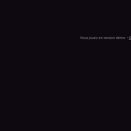
Vous jouez en version démo. •
C