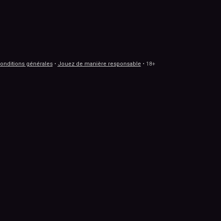
onditions générales
•
Jouez de manière responsable
•
18+