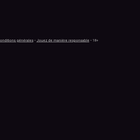
onditions générales
•
Jouez de manière responsable
•
18+