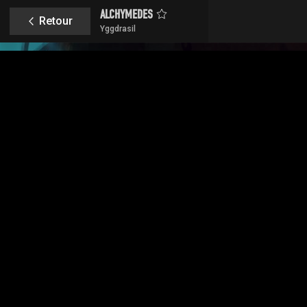
ALCHYMEDES
Retour
Yggdrasil