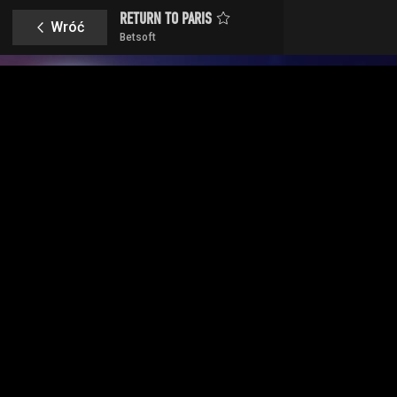
RETURN TO PARIS
Wróć
Betsoft