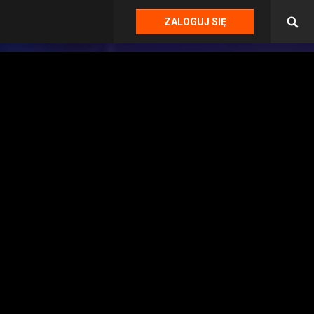
ZALOGUJ SIĘ