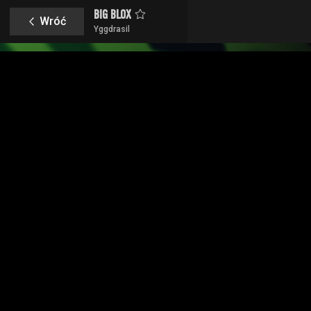
BIG BLOX
Wróć
Yggdrasil