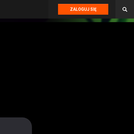
ZALOGUJ SIĘ