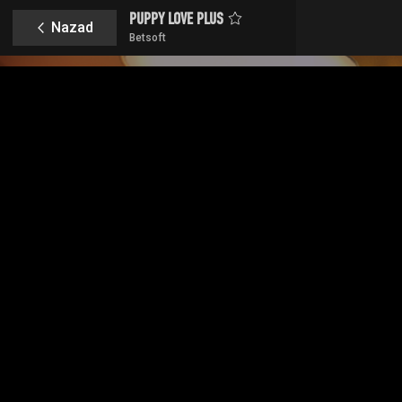
PUPPY LOVE PLUS
Nazad
Betsoft