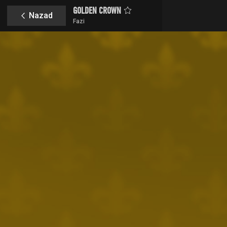
GOLDEN CROWN
Nazad
Fazi