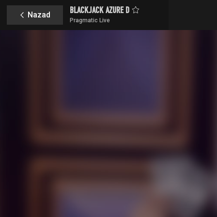
BLACKJACK AZURE D
Nazad
Pragmatic Live