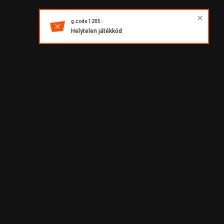
g.code 1205:
Helytelen játékkód