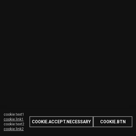
cookie.text1
cookie.link1
COOKIE.ACCEPT.NECESSARY
COOKIE.BTN
cookie.text2
cookie.link2