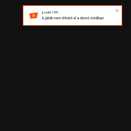
g.code 1301:
A játék nem érhető el a demó módban