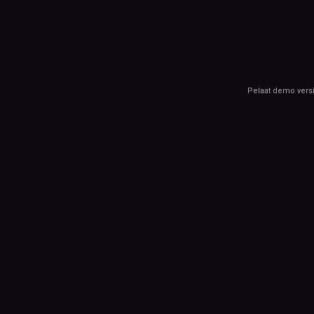
Pelaat demo versio