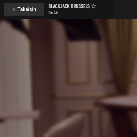
BLACKJACK BRUSSELS
Takaisin
OnAir