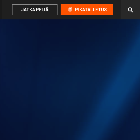
JATKA PELIÄ
PIKATALLETUS