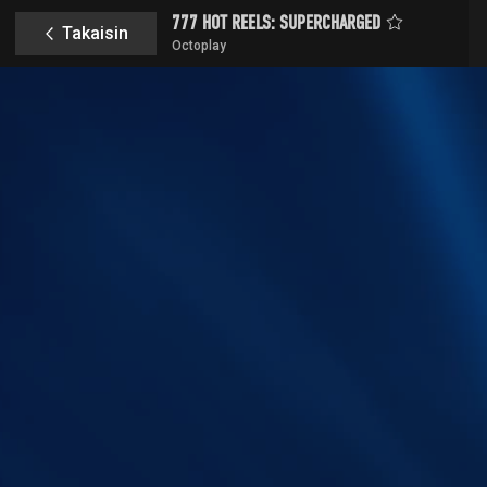
777 HOT REELS: SUPERCHARGED
Takaisin
Octoplay