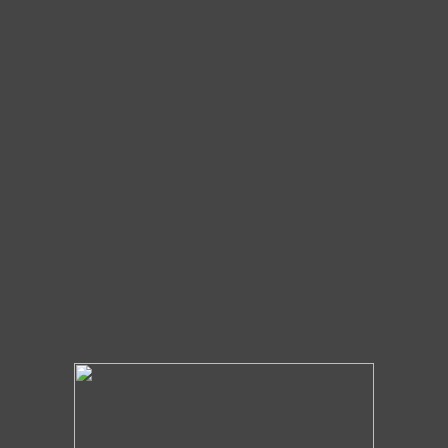
ERROR