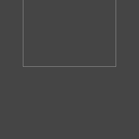
err.dis